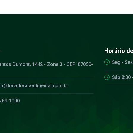
o
Horário d
Seg - Sex
antos Dumont, 1442 - Zona 3 - CEP: 87050-
Sáb 8:00 
to@locadoracontinental.com.br
3269-1000