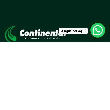
Alugue por aqui!
Há mais de 20 anos alugando veículos em Maringá-
PR e região.
Contato
Rua Santos Dumont, 1442 - Zona 3 - CEP: 87050-
100