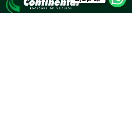
Há mais de 20 anos alugando veículos em Maringá-
PR e região.
Contato
Rua Santos Dumont, 1442 - Zona 3 - CEP: 87050-
100
contato@locadoracontinental.com.br
(44) 3269-1000