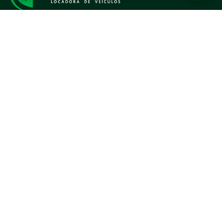
Há mais de 20 anos alugando veículos em Maringá-
PR e região.
Contato
Rua Santos Dumont, 1442 - Zona 3 - CEP: 87050-
100
contato@locadoracontinental.com.br
(44) 3269-1000